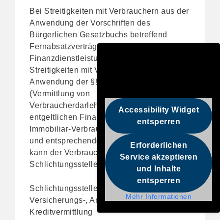
Bei Streitigkeiten mit Verbrauchern aus der
Anwendung der Vorschriften des
Bürgerlichen Gesetzbuchs betreffend
Fernabsatzverträge über
Finanzdienstleistungen sowie bei
Streitigkeiten mit Verbrauchern aus der
Anwendung der §§ 655a – 655d BGB
(Vermittlung von
Verbraucherdarlehensverträgen und
Accessibility Widget
entgeltlichen Finanzierungshilfen) oder
entsperren
Immobiliar-Verbraucherdarlehensverträgen
und entsprechenden Finanzierungshilfen,
Erforderlichen
kann der Verbraucher folgende
Service akzeptieren
Schlichtungsstelle kontaktieren:
und Inhalte
entsperren
Schlichtungsstelle für gewerbliche
Mehr Informationen
Versicherungs-, Anlage- und
Kreditvermittlung